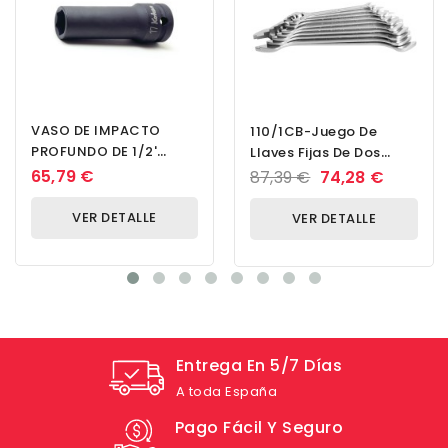
VASO DE IMPACTO
110/1CB-Juego De
PROFUNDO DE 1/2'
Llaves Fijas De Dos
CUADRADO, PARED
Bocas En Caja De
65,79 €
87,39 €
74,28 €
DELGADA, 41 MM
Cartón-6 - 27/10
VER DETALLE
VER DETALLE
Entrega En 5/7 Días
A toda España
Pago Fácil Y Seguro