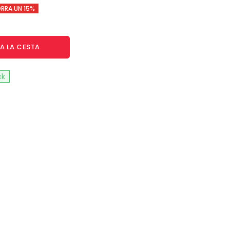
RRA UN 15%
A LA CESTA
ck