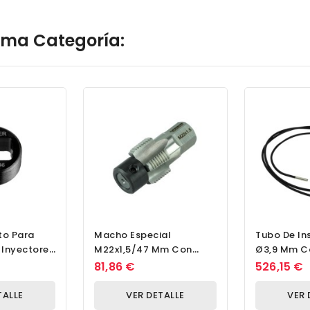
isma Categoría:
rto Para
Macho Especial
Tubo De In
 Inyectores
M22x1,5/47 Mm Con
Ø3,9 Mm C
os Bosch
Anillo Guía Para Sensor
Visión Fron
81,86 €
526,15 €
De Partículas,...
TALLE
VER DETALLE
VER 