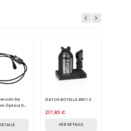
serción De
Alicates
GATOS BOTELLA BRT1.2
on Óptica De
Manguer
tal
217,80 €
51,60 €
VER DETALLE
DETALLE
V