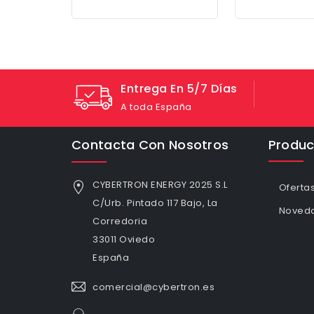
Entrega En 5/7 Días
A toda España
Contacta Con Nosotros
Produc
CYBERTRON ENERGY 2025 S.L
Oferta
C/Urb. Pintado 117 Bajo, La
Noved
Corredoria
33011 Oviedo
España
comercial@cybertron.es