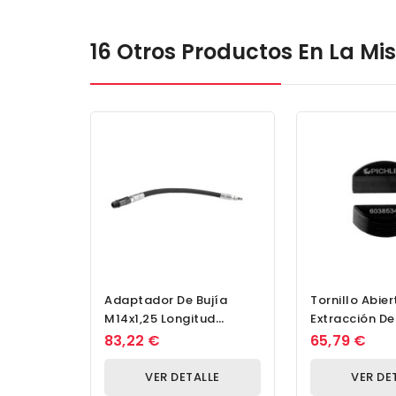
16 Otros Productos En La M
Adaptador De Bujía
Tornillo Abie
M14x1,25 Longitud
Extracción De
370mm Acoplamiento
Piezoeléctric
83,22 €
65,79 €
Flexible NW 5 Y...
VER DETALLE
VER DE