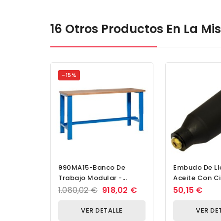
16 Otros Productos En La M
-15%
990MA15-Banco De
Embudo De Ll
Trabajo Modular -
Aceite Con Ci
Módulo A15
Bayoneta
1.080,02 €
918,02 €
50,15 €
VER DETALLE
VER DE