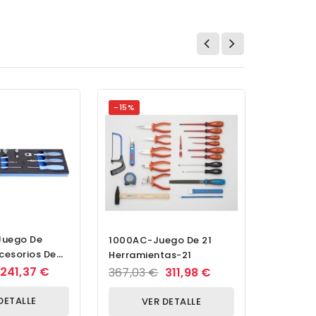
-15%
uego De
VASO 1.
1000AC-Juego De 21
cesorios De
12-P 85
Herramientas-21
deja SOS-/45
241,37 €
482,80
367,03 €
311,98 €
DETALLE
V
VER DETALLE