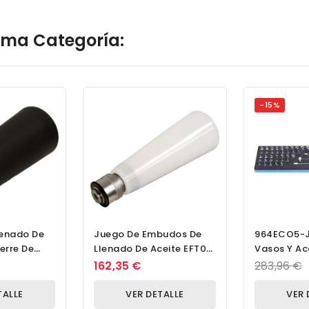
isma Categoría:
-15%
enado De
Juego De Embudos De
964ECO5-J
erre De
Llenado De Aceite EFT01
Vasos Y Ac
Con Adaptador
1/4 En Ban
162,35 €
283,96 €
Estándar EFTA 01
TALLE
VER DETALLE
VER 