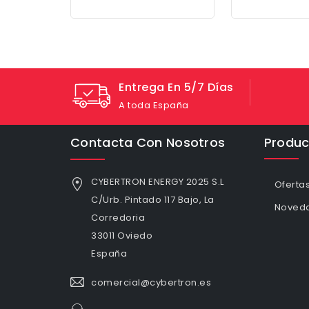
Entrega En 5/7 Días
A toda España
Contacta Con Nosotros
Produc
CYBERTRON ENERGY 2025 S.L
Oferta
C/Urb. Pintado 117 Bajo, La
Noved
Corredoria
33011 Oviedo
España
comercial@cybertron.es