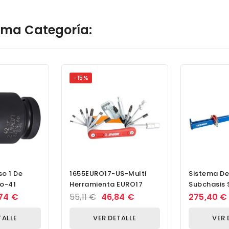
isma Categoría:
-15%
o 1 De
1655EURO17-US-Multi
Sistema De 
o-41
Herramienta EURO17
Subchasis 
Motor Y Ca
74 €
55,11 €
46,84 €
275,40 €
Cambios Mo
TALLE
VER DETALLE
VER 