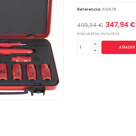
Referencia:
612678
347,94 
409,34 €
Impuestos incluidos
AÑADIR 