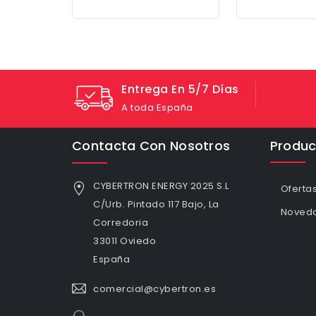
Entrega En 5/7 Días
A toda España
Contacta Con Nosotros
Produc
CYBERTRON ENERGY 2025 S.L
Oferta
C/Urb. Pintado 117 Bajo, La
Noved
Corredoria
33011 Oviedo
España
comercial@cybertron.es