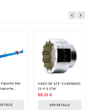
Fijación Del
VASO DE
VASO DE 3/4' CUADRADO
Soporte
PROFUNDO
12-P 2.1/16'
ja De
DR. CUA
754,80
56,10 €
d. 1 + 2
DETALLE
V
VER DETALLE