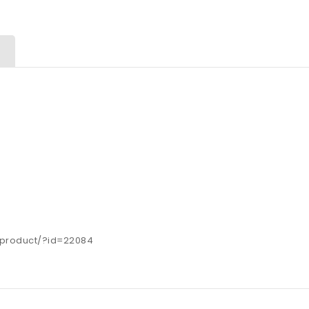
s/product/?id=22084