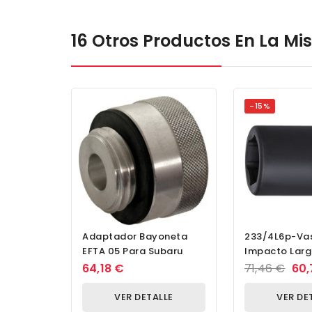
16 Otros Productos En La M
-15%
Adaptador Bayoneta
233/4L6p-Vas
EFTA 05 Para Subaru
Impacto Larg
64,18 €
71,46 €
60,
VER DETALLE
VER DE