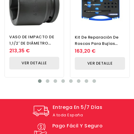
VASO DE IMPACTO DE
Kit De Reparación De
1,1/2' DE DIÁMETRO
Roscas Para Bujías
CUADRADO DE 57 MM
Incandescentes M10x1
213,35 €
163,20 €
VER DETALLE
VER DETALLE
Entrega En 5/7 Días
A toda España
Pago Fácil Y Seguro