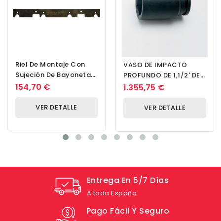
Riel De Montaje Con
VASO DE IMPACTO
Sujeción De Bayoneta
PROFUNDO DE 1,1/2' DE
OM651-M8x1
DR. CUADRADO DE 110
154,70 €
1.355,75 €
MM
VER DETALLE
VER DETALLE
Entrega En 5/7 Días
A toda España
Pago Fácil Y Seguro