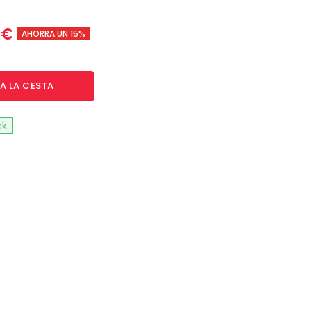
8 €
AHORRA UN 15%
A LA CESTA
ck