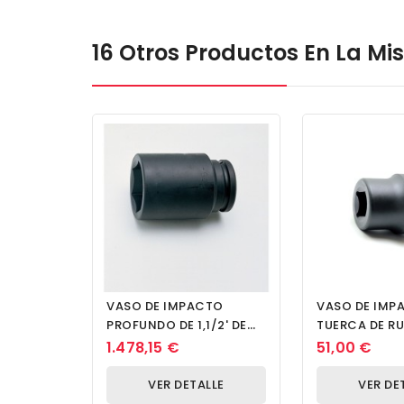
16 Otros Productos En La M
VASO DE IMPACTO
VASO DE IMP
PROFUNDO DE 1,1/2' DE
TUERCA DE R
DR. CUADRADO DE 120
TRASERA DE 1'
1.478,15 €
51,00 €
MM
CUADRADO, 1
VER DETALLE
VER DE