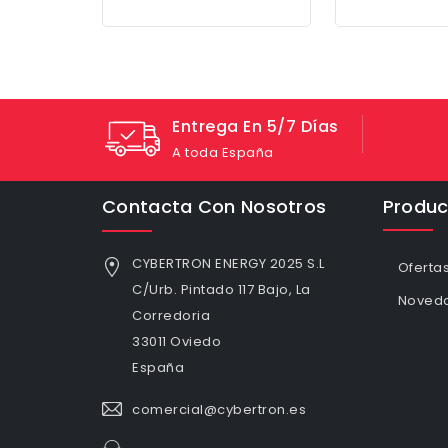
Entrega En 5/7 Días
A toda España
Contacta Con Nosotros
Produc
CYBERTRON ENERGY 2025 S.L
Oferta
C/Urb. Pintado 117 Bajo, La
Noved
Corredoria
33011 Oviedo
España
comercial@cybertron.es