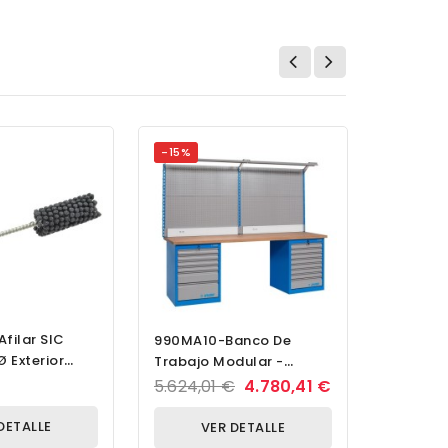
-15%
Afilar SIC
Soporte
990MA10-Banco De
 Exterior
BASIC
Trabajo Modular -
Módulo A10-2,5m
593,30
5.624,01 €
4.780,41 €
DETALLE
V
VER DETALLE