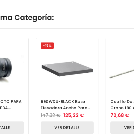
isma Categoría:
-15%
ACTO PARA
990WDU-BLACK Base
Cepillo De 
UEDA
Elevadora Ancha Para
Grano 180 Ø
 DE DR.
Armario Modular NEGRO
30,0 Mm
147,32 €
125,22 €
72,68 €
9 MM
60
TALLE
VER DETALLE
VER 