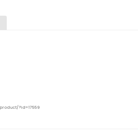
s/product/?id=17559